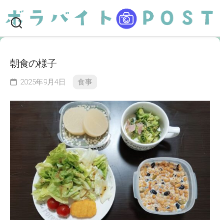
Skip
to
content
朝食の様子
2025年9月4日
食事