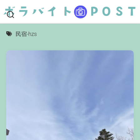
Skip
to
content
民宿-hzs