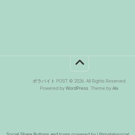
ボラバイト POST © 2026. All Rights Reserved.
Powered by
WordPress
. Theme by
Alx
.
Social Share Buttons and Icons
powered by Ultimatelysocial