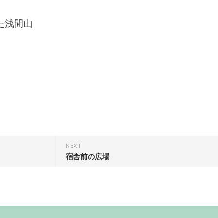
た浅間山
NEXT
宿舎前の広場