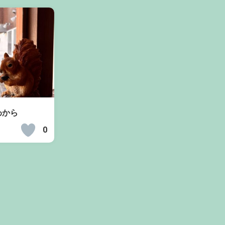
わから
0