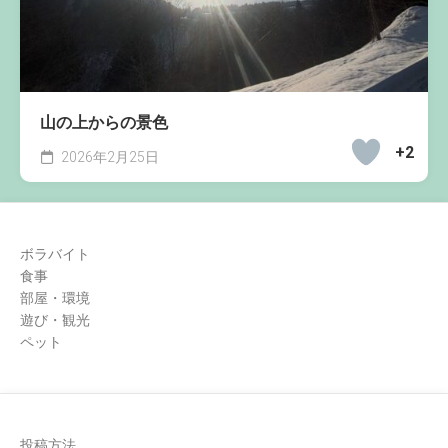
山の上からの景色
+2
2026年2月25日
ボラバイト
食事
部屋・環境
遊び・観光
ペット
投稿方法