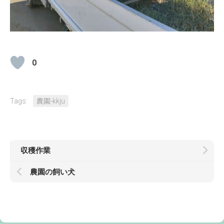
0
Tags:
農園-kkju
収穫作業
農園の飼い犬