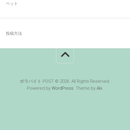
ペット
投稿方法
ボラバイト POST © 2026. All Rights Reserved.
Powered by
WordPress
. Theme by
Alx
.