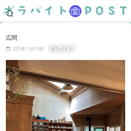
Skip
to
content
広間
2025年10月10日
ボラバイト