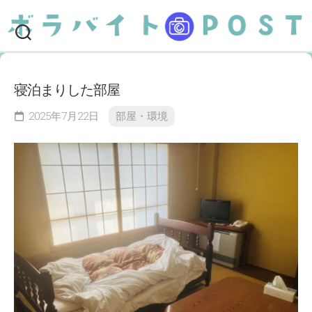
Skip
to
content
寝泊まりした部屋
2025年7月22日
部屋・環境